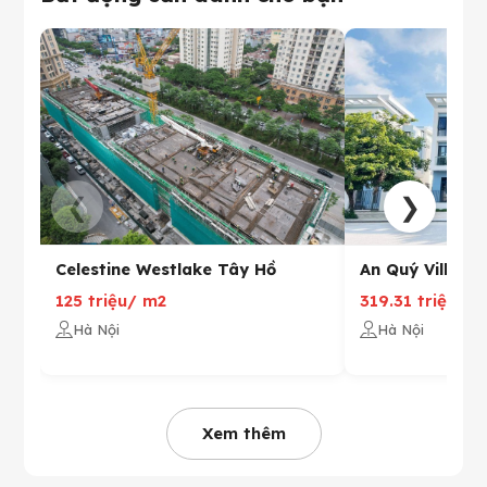
❮
❯
Celestine Westlake Tây Hồ
An Quý Villa -
125 triệu/ m2
319.31 triệu V
Hà Nội
Hà Nội
Xem thêm