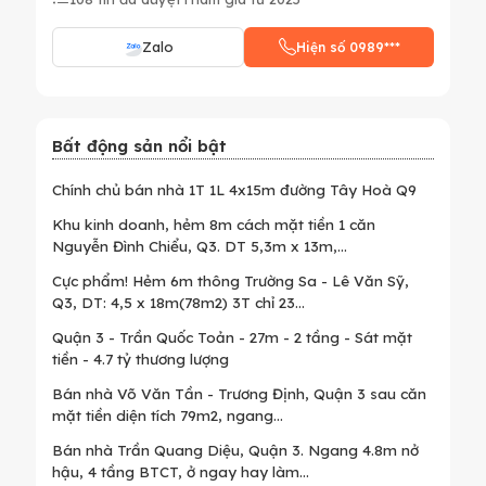
Zalo
Hiện số 0989***
Bất động sản nổi bật
Chính chủ bán nhà 1T 1L 4x15m đường Tây Hoà Q9
Khu kinh doanh, hẻm 8m cách mặt tiền 1 căn
Nguyễn Đình Chiểu, Q3. DT 5,3m x 13m,...
Cực phẩm! Hẻm 6m thông Trường Sa - Lê Văn Sỹ,
Q3, DT: 4,5 x 18m(78m2) 3T chỉ 23...
Quận 3 - Trần Quốc Toản - 27m - 2 tầng - Sát mặt
tiền - 4.7 tỷ thương lượng
Bán nhà Võ Văn Tần - Trương Định, Quận 3 sau căn
mặt tiền diện tích 79m2, ngang...
Bán nhà Trần Quang Diệu, Quận 3. Ngang 4.8m nở
hậu, 4 tầng BTCT, ở ngay hay làm...