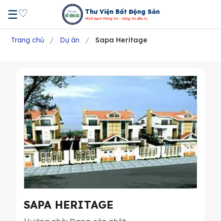
♡
☰
Thư Viện Bất Động Sản
Minh bạch thông tin - Vững tin đầu tư
Trang chủ
/
Dự án
/
Sapa Heritage
SAPA HERITAGE