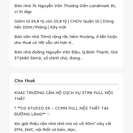
Bán nhà 76 Nguyễn Văn Thương Gần Landmark 81,
vị trí đẹp
Giảm từ 24,8 tỷ còn 23,8 tỷ | CHDV Quận 10 | Dòng
tiền 100tr/tháng | Xây mới
Bán căn nhà 70m2 rộng rãi, hẻm thoáng, ở liền hoặc
cho thuê có HĐ sẵn chỉ hơn 4...
Bán nhà đường Nguyễn Văn Đậu, Q.Bình Thạnh, Giá
3Tỷ680 56m2, sổ chính chủ, đang...
Cho thuê
KHAI TRƯƠNG CĂN HỘ DỊCH VỤ 3TR8 FULL NỘI
THẤT
? **CG STUDIO 5X – CCMN FULL NỘI THẤT TẠI
ĐƯỜNG LÁNG** ✨
Xin giới thiệu căn nhà nhỏ mà có võ 40m² này với
2PN, 2WC, nội thất cơ bản, dọn...