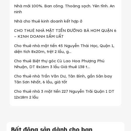
Nhà mới 100%. Ban công. Thoáng sạch. Yên tĩnh. An
ninh
Nhà cho thuê kinh doanh kết hợp ở
CHO THUÊ NHÀ MẶT TIỀN ĐƯỜNG BÀ HOM QUẬN 6
– KINH DOANH SẦM UẤT
Cho thuê nhà mặt tiền 45 Nguyễn Thái Học, Quận 1,
diện tích 8x20m, trệt 2 lầu, g...
Cho thuê Biệt thự góc Cù Lao Hoa Phượng Phú
Nhuận, DT 8x16m 3 lầu Giá thuê 138 t...
Cho thuê nhà Trần Văn Dư, Tân Bình, gần Sân bay
Tân Sơn Nhất, 6 lầu, giá tốt
Cho thuê nhà 3 mặt tiền 227 Nguyễn Trãi Quận 1 DT
12x18m 2 lầu
Bất động sản dành cho bạn