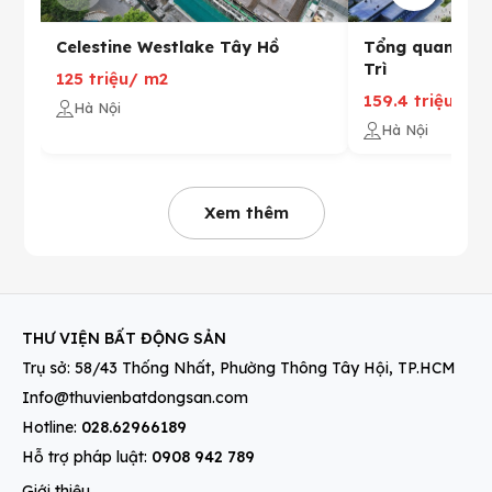
Celestine Westlake Tây Hồ
Tổng quan S 
Trì
125 triệu/ m2
159.4 triệu VN
Hà Nội
Hà Nội
Xem thêm
THƯ VIỆN BẤT ĐỘNG SẢN
Trụ sở: 58/43 Thống Nhất, Phường Thông Tây Hội, TP.HCM
Info@thuvienbatdongsan.com
Hotline:
028.62966189
Hỗ trợ pháp luật:
0908 942 789
Giới thiệu