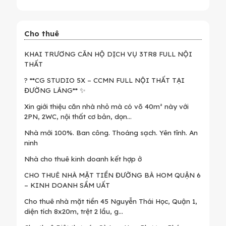
Cho thuê
KHAI TRƯƠNG CĂN HỘ DỊCH VỤ 3TR8 FULL NỘI
THẤT
? **CG STUDIO 5X – CCMN FULL NỘI THẤT TẠI
ĐƯỜNG LÁNG** ✨
Xin giới thiệu căn nhà nhỏ mà có võ 40m² này với
2PN, 2WC, nội thất cơ bản, dọn...
Nhà mới 100%. Ban công. Thoáng sạch. Yên tĩnh. An
ninh
Nhà cho thuê kinh doanh kết hợp ở
CHO THUÊ NHÀ MẶT TIỀN ĐƯỜNG BÀ HOM QUẬN 6
– KINH DOANH SẦM UẤT
Cho thuê nhà mặt tiền 45 Nguyễn Thái Học, Quận 1,
diện tích 8x20m, trệt 2 lầu, g...