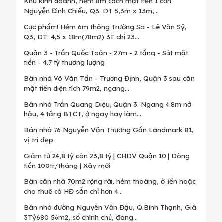
Khu kinh doanh, hẻm 8m cách mặt tiền 1 căn
Nguyễn Đình Chiểu, Q3. DT 5,3m x 13m,...
Cực phẩm! Hẻm 6m thông Trường Sa - Lê Văn Sỹ,
Q3, DT: 4,5 x 18m(78m2) 3T chỉ 23...
Quận 3 - Trần Quốc Toản - 27m - 2 tầng - Sát mặt
tiền - 4.7 tỷ thương lượng
Bán nhà Võ Văn Tần - Trương Định, Quận 3 sau căn
mặt tiền diện tích 79m2, ngang...
Bán nhà Trần Quang Diệu, Quận 3. Ngang 4.8m nở
hậu, 4 tầng BTCT, ở ngay hay làm...
Bán nhà 76 Nguyễn Văn Thương Gần Landmark 81,
vị trí đẹp
Giảm từ 24,8 tỷ còn 23,8 tỷ | CHDV Quận 10 | Dòng
tiền 100tr/tháng | Xây mới
Bán căn nhà 70m2 rộng rãi, hẻm thoáng, ở liền hoặc
cho thuê có HĐ sẵn chỉ hơn 4...
Bán nhà đường Nguyễn Văn Đậu, Q.Bình Thạnh, Giá
3Tỷ680 56m2, sổ chính chủ, đang...