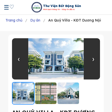
♡
☰
Thư Viện Bất Động Sản
Minh bạch thông tin - Vững tin đầu tư
Trang chủ
/
Dự án
/
An Quý Villa - KĐT Dương Nội
❮
❯