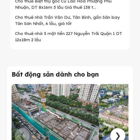
Cho thuê Biệt thự góc Cù Lao Hoa Phượng Phú
Nhuận, DT 8x16m 3 lầu Giá thuê 138 t...
Cho thuê nhà Trần Văn Dư, Tân Bình, gần Sân bay
Tân Sơn Nhất, 6 lầu, giá tốt
Cho thuê nhà 3 mặt tiền 227 Nguyễn Trãi Quận 1 DT
12x18m 2 lầu
Bất động sản dành cho bạn
❮
❯