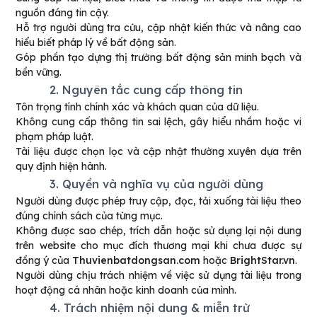
nguồn đáng tin cậy.
Hỗ trợ người dùng tra cứu, cập nhật kiến thức và nâng cao
hiểu biết pháp lý về bất động sản.
Góp phần tạo dựng thị trường bất động sản minh bạch và
bền vững.
2. Nguyên tắc cung cấp thông tin
Tôn trọng tính chính xác và khách quan của dữ liệu.
Không cung cấp thông tin sai lệch, gây hiểu nhầm hoặc vi
phạm pháp luật.
Tài liệu được chọn lọc và cập nhật thường xuyên dựa trên
quy định hiện hành.
3. Quyền và nghĩa vụ của người dùng
Người dùng được phép truy cập, đọc, tải xuống tài liệu theo
đúng chính sách của từng mục.
Không được sao chép, trích dẫn hoặc sử dụng lại nội dung
trên website cho mục đích thương mại khi chưa được sự
đồng ý của
Thuvienbatdongsan.com
hoặc
BrightStar.vn
.
Người dùng chịu trách nhiệm về việc sử dụng tài liệu trong
hoạt động cá nhân hoặc kinh doanh của mình.
4. Trách nhiệm nội dung & miễn trừ