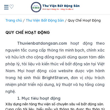
♡
☰
Thư Viện Bất Động Sản
Minh bạch thông tin - Vững tin đầu tư
Trang chủ
/
Thư Viện Bất Động Sản
/
Quy Chế Hoạt Động
QUY CHẾ HOẠT ĐỘNG
Thuvienbatdongsan.com
hoạt động theo
nguyên tắc cung cấp thông tin minh bạch, chính xác
và hữu ích cho cộng đồng người dùng quan tâm đến
pháp lý, tài liệu và kiến thức về bất động sản tại Việt
Nam. Mọi hoạt động của website được vận hành
trong hệ sinh thái
BrightStar.vn
, đơn vị chịu trách
nhiệm phát triển nội dung, kỹ thuật và hạ tầng công
nghệ.
1. Mục tiêu hoạt động
Xây dựng nền tảng thư viện số chuyên sâu về bất động sản.
Cung cấp tài liệu, biểu mẫu và thông tin được thu thập từ