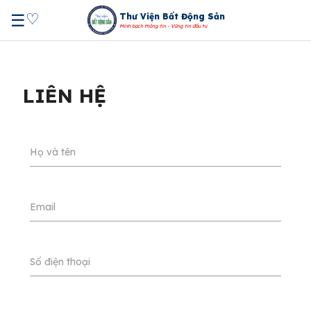
♡
☰
Thư Viện Bất Động Sản
Minh bạch thông tin - Vững tin đầu tư
LIÊN HỆ
Họ và tên
Email
Số điện thoại