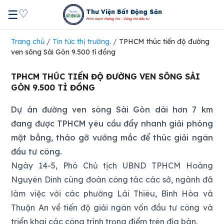
♡
☰
Thư Viện Bất Động Sản
Minh bạch thông tin - Vững tin đầu tư
Trang chủ
/
Tin tức thị trường.
/
TPHCM thúc tiến độ đường
ven sông Sài Gòn 9.500 tỉ đồng
TPHCM THÚC TIẾN ĐỘ ĐƯỜNG VEN SÔNG SÀI
GÒN 9.500 TỈ ĐỒNG
Dự án đường ven sông Sài Gòn dài hơn 7 km
đang được TPHCM yêu cầu đẩy nhanh giải phóng
mặt bằng, tháo gỡ vướng mắc để thúc giải ngân
đầu tư công.
Ngày 14-5, Phó Chủ tịch UBND TPHCM Hoàng
Nguyên Dinh cùng đoàn công tác các sở, ngành đã
làm việc với các phường Lái Thiêu, Bình Hòa và
Thuận An về tiến độ giải ngân vốn đầu tư công và
triển khai các công trình trọng điểm trên địa bàn.