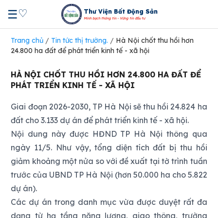
♡
☰
Thư Viện Bất Động Sản
Minh bạch thông tin - Vững tin đầu tư
Trang chủ
/
Tin tức thị trường.
/
Hà Nội chốt thu hồi hơn
24.800 ha đất để phát triển kinh tế - xã hội
HÀ NỘI CHỐT THU HỒI HƠN 24.800 HA ĐẤT ĐỂ
PHÁT TRIỂN KINH TẾ - XÃ HỘI
Giai đoạn 2026-2030, TP Hà Nội sẽ thu hồi 24.824 ha
đất cho 3.133 dự án để phát triển kinh tế - xã hội.
Nội dung này được HĐND TP Hà Nội thông qua
ngày 11/5. Như vậy, tổng diện tích đất bị thu hồi
giảm khoảng một nửa so với đề xuất tại tờ trình tuần
trước của UBND TP Hà Nội (hơn 50.000 ha cho 5.822
dự án).
Các dự án trong danh mục vừa được duyệt rất đa
dạng từ hạ tầng năng lượng, giao thông, trường