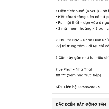
• Diện tích: 50m² (4.5x10) – n
• Kết cấu: 4 tầng kiên cố – 4
• Full nội thất – dọn vào ở ng
• 2 mặt hẻm thoáng – 2 ban c
? Khu Cô Bắc – Phan Đình Phù
-Vị trí trung tâm – đi Q1 chỉ v
? Căn này gần như full tiêu ch
? Lê Phát – Nhà Thật
☎ *** (xem nhà trực tiếp)
ĐẶC ĐIỂM BẤT ĐỘNG SẢN