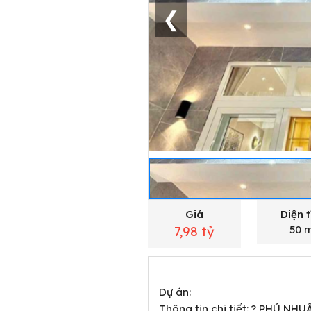
❮
Giá
Diện t
50 
7,98 tỷ
Dự án:
Thông tin chi tiết: ? PHÚ NH