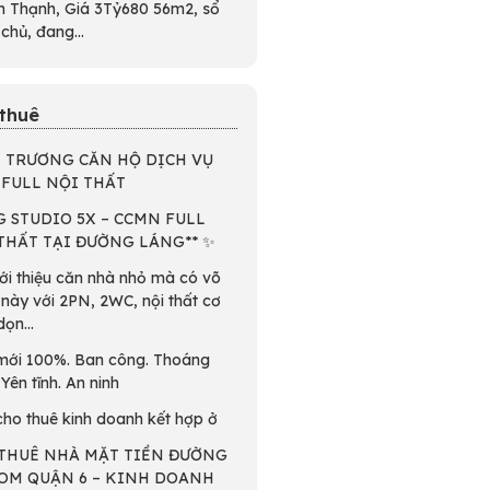
h Thạnh, Giá 3Tỷ680 56m2, sổ
 chủ, đang...
thuê
 TRƯƠNG CĂN HỘ DỊCH VỤ
 FULL NỘI THẤT
CG STUDIO 5X – CCMN FULL
THẤT TẠI ĐƯỜNG LÁNG** ✨
iới thiệu căn nhà nhỏ mà có võ
này với 2PN, 2WC, nội thất cơ
ọn...
mới 100%. Ban công. Thoáng
 Yên tĩnh. An ninh
cho thuê kinh doanh kết hợp ở
THUÊ NHÀ MẶT TIỀN ĐƯỜNG
OM QUẬN 6 – KINH DOANH