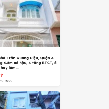
nhà Trần Quang Diệu, Quận 3.
g 4.8m nở hậu, 4 tầng BTCT, ở
hay làm...
tỷ
hí Minh