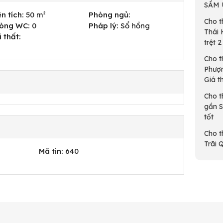
SẦM 
n tích:
50 m²
Phòng ngủ:
Cho t
òng WC:
0
Pháp lý:
Sổ hồng
Thái 
i thất:
trệt 2 
Cho t
Phượn
Giá th
Cho t
gần S
tốt
Cho t
Trãi 
Mã tin:
640