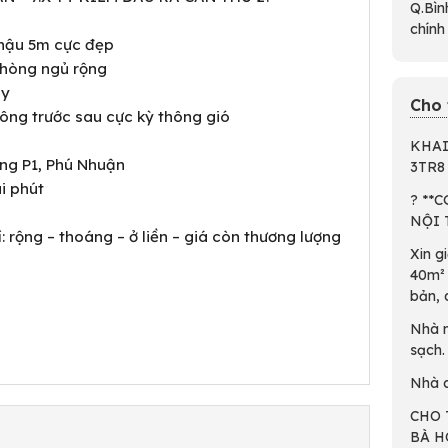
Q.Bìn
chính
ở hậu 5m cực đẹp
 phòng ngủ rộng
ay
Cho 
ông trước sau cực kỳ thông gió
KHAI
ng P1, Phú Nhuận
3TR8
ài phút
? **
NỘI 
í: rộng – thoáng – ở liền – giá còn thương lượng
Xin g
40m² 
bản, d
Nhà 
sạch.
Nhà 
CHO 
BÀ H