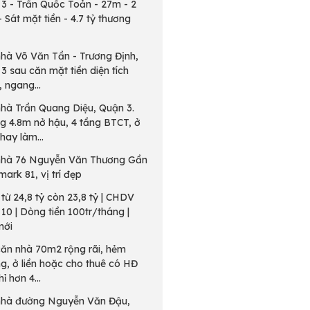
3 - Trần Quốc Toản - 27m - 2
- Sát mặt tiền - 4.7 tỷ thương
hà Võ Văn Tần - Trương Định,
3 sau căn mặt tiền diện tích
 ngang...
hà Trần Quang Diệu, Quận 3.
 4.8m nở hậu, 4 tầng BTCT, ở
hay làm...
nhà 76 Nguyễn Văn Thương Gần
ark 81, vị trí đẹp
từ 24,8 tỷ còn 23,8 tỷ | CHDV
10 | Dòng tiền 100tr/tháng |
mới
ăn nhà 70m2 rộng rãi, hẻm
g, ở liền hoặc cho thuê có HĐ
ỉ hơn 4...
nhà đường Nguyễn Văn Đậu,