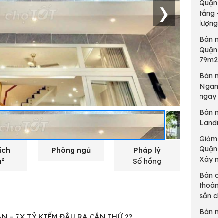
Quận 
❯
tầng 
lượng
Bán n
Quận 
79m2,
Bán n
Ngang
ngay 
Bán 
Landm
Giảm 
Quận 
ích
Phòng ngủ
Pháp lý
Xây 
m²
Sổ hồng
Bán c
thoán
sẵn ch
Bán 
UẬN – 7.X TỶ KIẾM ĐÂU RA CĂN THỨ 2?