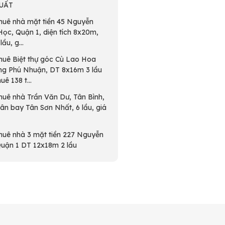
UẤT
huê nhà mặt tiền 45 Nguyễn
Học, Quận 1, diện tích 8x20m,
lầu, g...
huê Biệt thự góc Cù Lao Hoa
g Phú Nhuận, DT 8x16m 3 lầu
uê 138 t...
huê nhà Trần Văn Dư, Tân Bình,
ân bay Tân Sơn Nhất, 6 lầu, giá
huê nhà 3 mặt tiền 227 Nguyễn
Quận 1 DT 12x18m 2 lầu