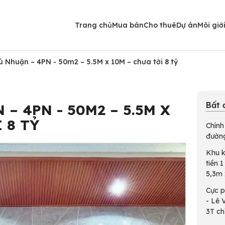
Trang chủ
Mua bán
Cho thuê
Dự án
Môi giớ
 Nhuận – 4PN - 50m2 – 5.5M x 10M – chưa tới 8 tỷ
Bất 
– 4PN - 50M2 – 5.5M X
 8 TỶ
Chính
đườn
Khu k
tiền 
5,3m 
Cực 
- Lê 
3T chỉ