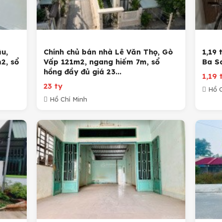
u,
Chính chủ bán nhà Lê Văn Thọ, Gò
1,19 
2, sổ
Vấp 121m2, ngang hiếm 7m, sổ
Ba S
hồng đầy đủ giá 23...
1,19 
23 ty
Hồ C
Hồ Chí Minh