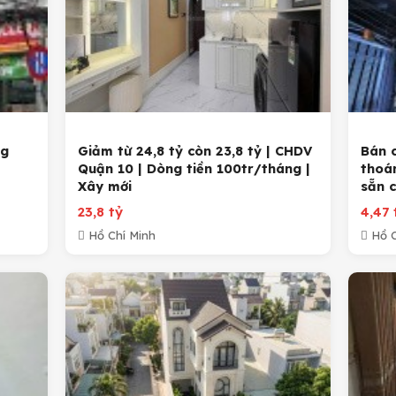
ng
Giảm từ 24,8 tỷ còn 23,8 tỷ | CHDV
Bán 
Quận 10 | Dòng tiền 100tr/tháng |
thoán
Xây mới
sẵn c
23,8 tỷ
4,47 
Hồ Chí Minh
Hồ C