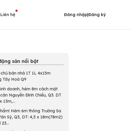
i
Liên hệ
Đăng nhập
|
Đăng ký
động sản nổi bật
 chủ bán nhà 1T 1L 4x15m
g Tây Hoà Q9
inh doanh, hẻm 8m cách mặt
1 căn Nguyễn Đình Chiểu, Q3. DT
x 13m,...
phẩm! Hẻm 6m thông Trường Sa
Văn Sỹ, Q3, DT: 4,5 x 18m(78m2)
 23...