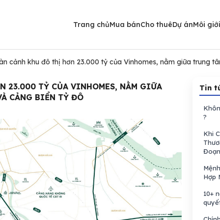
Trang chủ
Mua bán
Cho thuê
Dự án
Môi giớ
àn cảnh khu đô thị hơn 23.000 tỷ của Vinhomes, nằm giữa trung t
N 23.000 TỶ CỦA VINHOMES, NẰM GIỮA
Tin t
À CẢNG BIỂN TỶ ĐÔ
Khôn
?
Khi 
Thươ
Đoạn
Mệnh
Hợp 
10+ n
quyế
Chính