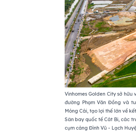
Vinhomes Golden City sở hữu vị
đường Phạm Văn Đồng và tuy
Móng Cái, tạo lợi thế lớn về kế
Sân bay quốc tế Cát Bi, các t
cụm cảng Đình Vũ - Lạch Huyệ