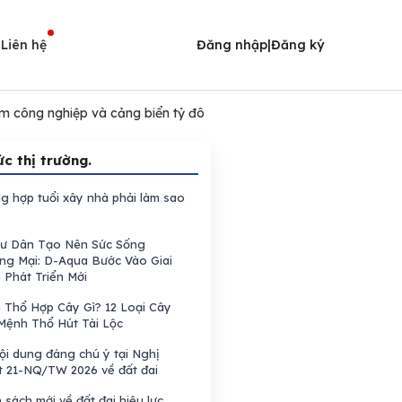
i
Liên hệ
Đăng nhập
|
Đăng ký
âm công nghiệp và cảng biển tỷ đô
ức thị trường.
g hợp tuổi xây nhà phải làm sao
Cư Dân Tạo Nên Sức Sống
ng Mại: D-Aqua Bước Vào Giai
 Phát Triển Mới
 Thổ Hợp Cây Gì? 12 Loại Cây
Mệnh Thổ Hút Tài Lộc
ội dung đáng chú ý tại Nghị
t 21-NQ/TW 2026 về đất đai
 sách mới về đất đai hiệu lực