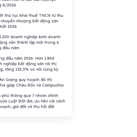
g 8/2026
iết thủ tục khai thuế TNCN từ thu
 chuyển nhượng bất động sản
nhất 2026
3.200 doanh nghiệp kinh doanh
ộng sản thành lập mới trong 6
g đầu năm
áng đầu năm 2026: Hơn 1.800
 nghiệp bất động sản rời thị
g, tăng 135,3% so với cùng kỳ
 An Giang quy hoạch đô thị
0ha giáp Châu Đốc và Campuchia
h phủ thông qua 7 nhóm chính
sửa Luật Đất đai, ưu tiên cải cách
oạch, giá đất và thu hồi đất