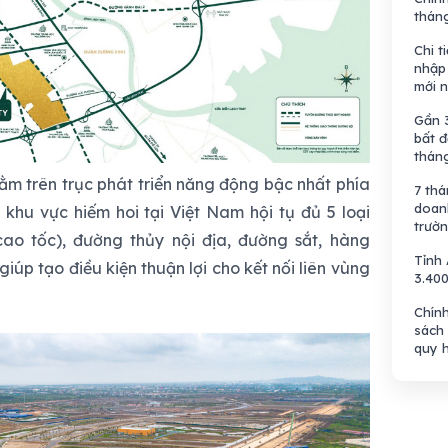
thán
Chi t
nhập
mới 
Gần 
bất đ
thán
m trên trục phát triển năng động bậc nhất phía
7 th
doanh
hu vực hiếm hoi tại Việt Nam hội tụ đủ 5 loại
trườn
ao tốc), đường thủy nội địa, đường sắt, hàng
Tỉnh
iúp tạo điều kiện thuận lợi cho kết nối liên vùng
3.40
Chín
sách 
quy h