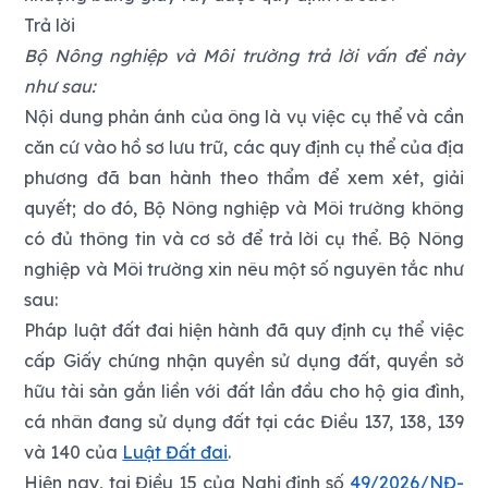
Trả lời
Bộ Nông nghiệp và Môi trường trả lời vấn đề này
như sau:
Nội dung phản ánh của ông là vụ việc cụ thể và cần
căn cứ vào hồ sơ lưu trữ, các quy định cụ thể của địa
phương đã ban hành theo thẩm để xem xét, giải
quyết; do đó, Bộ Nông nghiệp và Môi trường không
có đủ thông tin và cơ sở để trả lời cụ thể. Bộ Nông
nghiệp và Môi trường xin nêu một số nguyên tắc như
sau:
Pháp luật đất đai hiện hành đã quy định cụ thể việc
cấp Giấy chứng nhận quyền sử dụng đất, quyền sở
hữu tài sản gắn liền với đất lần đầu cho hộ gia đình,
cá nhân đang sử dụng đất tại các Điều 137, 138, 139
và 140 của
Luật Đất đai
.
Hiện nay, tại Điều 15 của Nghị định số
49/2026/NĐ-