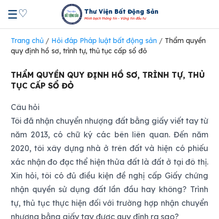
♡
☰
Thư Viện Bất Động Sản
Minh bạch thông tin - Vững tin đầu tư
Trang chủ
/
Hỏi đáp Pháp luật bất động sản
/
Thẩm quyền
quy định hồ sơ, trình tự, thủ tục cấp sổ đỏ
THẨM QUYỀN QUY ĐỊNH HỒ SƠ, TRÌNH TỰ, THỦ
TỤC CẤP SỔ ĐỎ
Câu hỏi
Tôi đã nhận chuyển nhượng đất bằng giấy viết tay từ
năm 2013, có chữ ký các bên liên quan. Đến năm
2020, tôi xây dựng nhà ở trên đất và hiện có phiếu
xác nhận đo đạc thể hiện thửa đất là đất ở tại đô thị.
Xin hỏi, tôi có đủ điều kiện đề nghị cấp Giấy chứng
nhận quyền sử dụng đất lần đầu hay không? Trình
tự, thủ tục thực hiện đối với trường hợp nhận chuyển
nhượng bằng giấy tay được quy định ra sao?