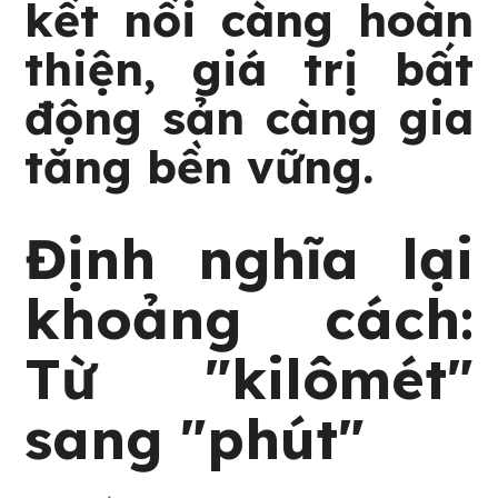
kết nối càng hoàn
thiện, giá trị bất
động sản càng gia
tăng bền vững.
Định nghĩa lại
khoảng cách:
Từ "kilômét"
sang "phút"