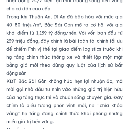
hoạt động 24/7 kiến tạo môi trường sống bền vững
cho cư dân cao cấp.
Trong khi Thuận An, Dĩ An đã bão hòa với mức giá
40–80 triệu/m², Bắc Sài Gòn mở ra cơ hội với giá
khởi điểm từ 1,139 tỷ đồng/nền. Với vốn ban đầu từ
239 triệu đồng, đây chính là bài toán tài chính tối ưu
để chiếm lĩnh vị thế tại giao điểm logistics trước khi
hạ tầng chính thức thông xe và thiết lập một mặt
bằng giá mới theo đúng quy luật của lịch sử bất
động sản.
KĐT Bắc Sài Gòn không hứa hẹn lợi nhuận ảo, mà
mời gọi nhà đầu tư nhìn vào những giá trị hiện hữu
của hạ tầng thực thi và chuẩn sống chuyên gia. Đây
chính là biểu tượng phồn vinh mới, nơi "chìa khóa
vàng" hạ tầng đang chính thức khai phóng những
miền giá trị bền vững.