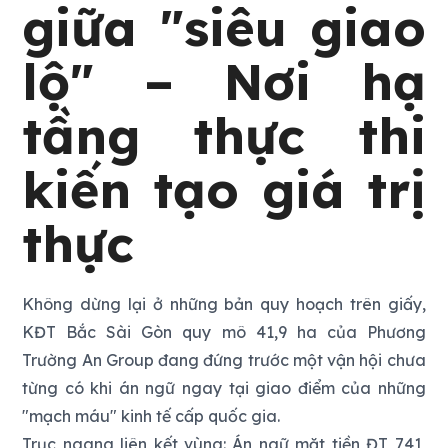
giữa "siêu giao
lộ" – Nơi hạ
tầng thực thi
kiến tạo giá trị
thực
Không dừng lại ở những bản quy hoạch trên giấy,
KĐT Bắc Sài Gòn quy mô 41,9 ha của Phương
Trường An Group đang đứng trước một vận hội chưa
từng có khi án ngữ ngay tại giao điểm của những
"mạch máu" kinh tế cấp quốc gia.
Trục ngang liên kết vùng: Án ngữ mặt tiền ĐT 741,