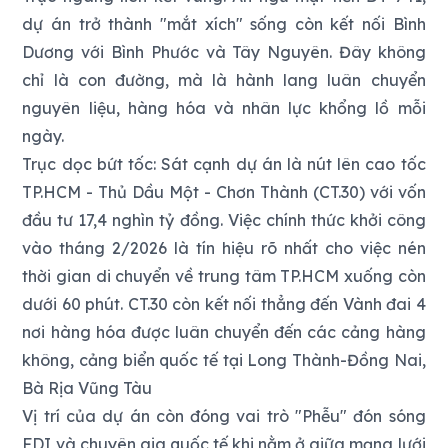
dự án trở thành "mắt xích" sống còn kết nối Bình
Dương với Bình Phước và Tây Nguyên. Đây không
chỉ là con đường, mà là hành lang luân chuyển
nguyên liệu, hàng hóa và nhân lực khổng lồ mỗi
ngày.
Trục dọc bứt tốc: Sát cạnh dự án là nút lên cao tốc
TP.HCM - Thủ Dầu Một - Chơn Thành (CT.30) với vốn
đầu tư 17,4 nghìn tỷ đồng. Việc chính thức khởi công
vào tháng 2/2026 là tín hiệu rõ nhất cho việc nén
thời gian di chuyển về trung tâm TP.HCM xuống còn
dưới 60 phút. CT.30 còn kết nối thẳng đến Vành đai 4
nơi hàng hóa được luân chuyển đến các cảng hàng
không, cảng biển quốc tế tại Long Thành-Đồng Nai,
Bà Rịa Vũng Tàu
Vị trí của dự án còn đóng vai trò "Phễu" đón sóng
FDI và chuyên gia quốc tế khi nằm ở giữa mạng lưới