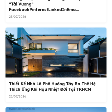
“tài Vượng”
FacebookPinterestLinkedInEma...
25/07/2026
Thiết Kế Nhà Lô Phố Hướng Tây Ba Thế Hệ
Thích Ứng Khí Hậu Nhiệt Đới Tại TP.HCM
25/07/2026