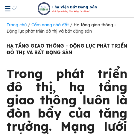
♡
☰
Thư Viện Bất Động Sản
Minh bạch thông tin - Vững tin đầu tư
Trang chủ
/
Cẩm nang nhà đất
/
Hạ tầng giao thông -
Động lực phát triển đô thị và bất động sản
HẠ TẦNG GIAO THÔNG - ĐỘNG LỰC PHÁT TRIỂN
ĐÔ THỊ VÀ BẤT ĐỘNG SẢN
Trong phát triển
đô thị, hạ tầng
giao thông luôn là
đòn bẩy của tăng
trưởng. Mạng lưới