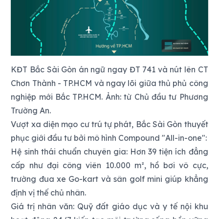
KĐT Bắc Sài Gòn án ngữ ngay ĐT 741 và nút lên CT
Chơn Thành - TP.HCM và ngay lõi giữa thủ phủ công
nghiệp mới Bắc TP.HCM. Ảnh: từ Chủ đầu tư Phương
Trường An.
Vượt xa diện mạo cư trú tự phát, Bắc Sài Gòn thuyết
phục giới đầu tư bởi mô hình Compound "All-in-one":
Hệ sinh thái chuẩn chuyên gia: Hơn 39 tiện ích đẳng
cấp như đại công viên 10.000 m², hồ bơi vô cực,
trường đua xe Go-kart và sân golf mini giúp khẳng
định vị thế chủ nhân.
Giá trị nhân văn: Quỹ đất giáo dục và y tế nội khu