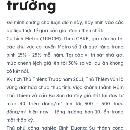
trường
Để minh chứng cho luận điểm này, hãy nhìn vào các
dữ liệu thực tế qua các giai đoạn then chốt:
Cú hích Metro (TP.HCM): Theo CBRE, giá căn hộ tại
các khu vực có tuyến Metro số 1 đi qua tăng trung
bình 15% - 25% mỗi năm. Tại các vị trí sát nhà ga,
mức chênh lệch giá lên tới 30% so với dự án không
có kết nối.
Kỳ tích Thủ Thiêm: Trước năm 2011, Thủ Thiêm vẫn là
vùng đất hứa chưa thức tỉnh. Việc khánh thành Hầm
Thủ Thiêm và cầu Ba Son đã đẩy giá đất tại đây từ
mức 40 triệu đồng/m² lên tới 300 - 500 triệu
đồng/m² hiện nay - tăng trưởng hơn 10 lần trong
một thập kỷ.
Thủ phủ công nghiệp Bình Dương: Sự thành công