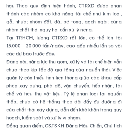
hại. Theo quy định hiện hành, CTRXD được phân
thành các nhóm có khả năng tái chế như kim loại,
gỗ, nhựa; nhóm đất, đá, bê tông, gạch ngói; cùng
nhóm chất thải nguy hại cần xử lý riêng.
Tại TP.HCM, lượng CTRXD rất lớn, có thể lên tới
15.000 - 20.000 tấn/ngày, cao gấp nhiều lần so với
các dự báo trước đây.
Đáng nói, năng lực thu gom, xử lý và tái chế hiện vẫn
chưa theo kịp tốc độ gia tăng của nguồn thải. Việc
quản lý còn thiếu tính liên thông giữa các khâu cấp
phép xây dựng, phá dỡ, vận chuyển, tiếp nhận, tái
chế và tiêu thụ vật liệu. Tỷ lệ phân loại tại nguồn
thấp, chưa có hệ thống theo dõi đầy đủ đường đi
của chất thải xây dựng, dẫn đến khó khăn trong quy
hoạch, kiểm soát và xử lý vi phạm.
Đồng quan điểm, GS.TSKH Đặng Mậu Chiến, Chủ tịch