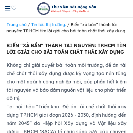
♡
☰
Thư Viện Bất Động Sản
Minh bạch thông tin - Vững tin đầu tư
Trang chủ
/
Tin tức thị trường.
/
Biến "xà bần" thành tài
nguyên: TP.HCM tìm lời giải cho bài toán chất thải xây dựng
BIẾN "XÀ BẦN" THÀNH TÀI NGUYÊN: TP.HCM TÌM
LỜI GIẢI CHO BÀI TOÁN CHẤT THẢI XÂY DỰNG
Không chỉ giải quyết bài toán môi trường, đề án tái
chế chất thải xây dựng được kỳ vọng tạo nền tảng
cho một ngành công nghiệp mới, góp phần tiết kiệm
tài nguyên và bảo đảm nguồn vật liệu cho phát triển
đô thị.
Tại hội thảo "Triển khai Đề án tái chế chất thải xây
dựng TP.HCM giai đoạn 2026 - 2030, định hướng đến
năm 2045" do Hiệp hội Xây dựng và Vật liệu xây
dựng TP.HCM (SACA) tổ chức sáng 5/6, các chuyên