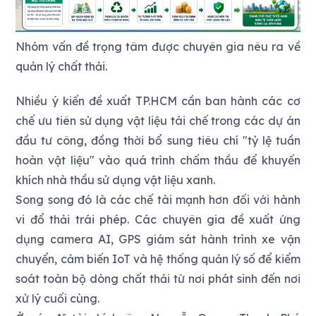
Nhóm vấn đề trọng tâm được chuyên gia nêu ra về
quản lý chất thải.
Nhiều ý kiến đề xuất TP.HCM cần ban hành các cơ
chế ưu tiên sử dụng vật liệu tái chế trong các dự án
đầu tư công, đồng thời bổ sung tiêu chí "tỷ lệ tuần
hoàn vật liệu" vào quá trình chấm thầu để khuyến
khích nhà thầu sử dụng vật liệu xanh.
Song song đó là các chế tài mạnh hơn đối với hành
vi đổ thải trái phép. Các chuyên gia đề xuất ứng
dụng camera AI, GPS giám sát hành trình xe vận
chuyển, cảm biến IoT và hệ thống quản lý số để kiểm
soát toàn bộ dòng chất thải từ nơi phát sinh đến nơi
xử lý cuối cùng.