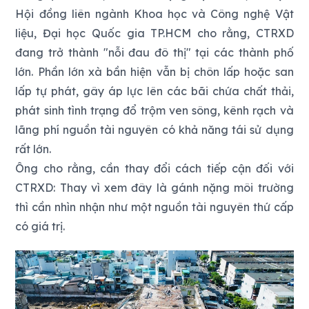
Hội đồng liên ngành Khoa học và Công nghệ Vật
liệu, Đại học Quốc gia TP.HCM cho rằng, CTRXD
đang trở thành "nỗi đau đô thị" tại các thành phố
lớn. Phần lớn xà bần hiện vẫn bị chôn lấp hoặc san
lấp tự phát, gây áp lực lên các bãi chứa chất thải,
phát sinh tình trạng đổ trộm ven sông, kênh rạch và
lãng phí nguồn tài nguyên có khả năng tái sử dụng
rất lớn.
Ông cho rằng, cần thay đổi cách tiếp cận đối với
CTRXD: Thay vì xem đây là gánh nặng môi trường
thì cần nhìn nhận như một nguồn tài nguyên thứ cấp
có giá trị.