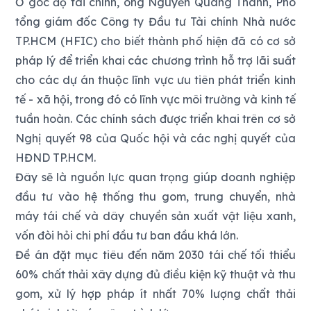
Ở góc độ tài chính, ông Nguyễn Quang Thanh, Phó
tổng giám đốc Công ty Đầu tư Tài chính Nhà nước
TP.HCM (HFIC) cho biết thành phố hiện đã có cơ sở
pháp lý để triển khai các chương trình hỗ trợ lãi suất
cho các dự án thuộc lĩnh vực ưu tiên phát triển kinh
tế - xã hội, trong đó có lĩnh vực môi trường và kinh tế
tuần hoàn. Các chính sách được triển khai trên cơ sở
Nghị quyết 98 của Quốc hội và các nghị quyết của
HĐND TP.HCM.
Đây sẽ là nguồn lực quan trọng giúp doanh nghiệp
đầu tư vào hệ thống thu gom, trung chuyển, nhà
máy tái chế và dây chuyền sản xuất vật liệu xanh,
vốn đòi hỏi chi phí đầu tư ban đầu khá lớn.
Đề án đặt mục tiêu đến năm 2030 tái chế tối thiểu
60% chất thải xây dựng đủ điều kiện kỹ thuật và thu
gom, xử lý hợp pháp ít nhất 70% lượng chất thải