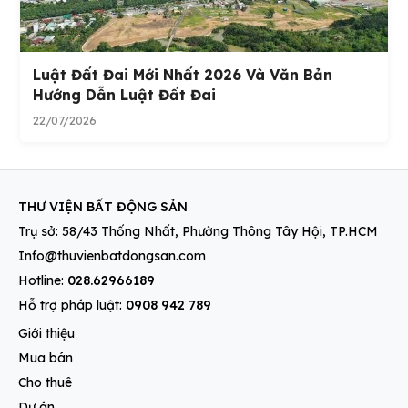
Luật Đất Đai Mới Nhất 2026 Và Văn Bản
Hướng Dẫn Luật Đất Đai
22/07/2026
THƯ VIỆN BẤT ĐỘNG SẢN
Trụ sở: 58/43 Thống Nhất, Phường Thông Tây Hội, TP.HCM
Info@thuvienbatdongsan.com
Hotline:
028.62966189
Hỗ trợ pháp luật:
0908 942 789
Giới thiệu
Mua bán
Cho thuê
Dự án