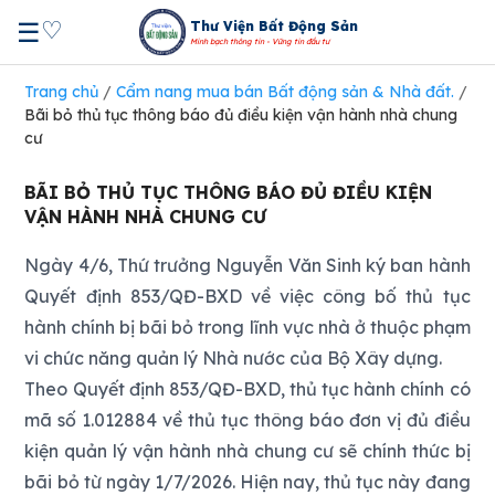
♡
☰
Thư Viện Bất Động Sản
Minh bạch thông tin - Vững tin đầu tư
Trang chủ
/
Cẩm nang mua bán Bất động sản & Nhà đất.
/
Bãi bỏ thủ tục thông báo đủ điều kiện vận hành nhà chung
cư
BÃI BỎ THỦ TỤC THÔNG BÁO ĐỦ ĐIỀU KIỆN
VẬN HÀNH NHÀ CHUNG CƯ
Ngày 4/6, Thứ trưởng Nguyễn Văn Sinh ký ban hành
Quyết định 853/QĐ-BXD về việc công bố thủ tục
hành chính bị bãi bỏ trong lĩnh vực nhà ở thuộc phạm
vi chức năng quản lý Nhà nước của Bộ Xây dựng.
Theo Quyết định 853/QĐ-BXD, thủ tục hành chính có
mã số 1.012884 về thủ tục thông báo đơn vị đủ điều
kiện quản lý vận hành nhà chung cư sẽ chính thức bị
bãi bỏ từ ngày 1/7/2026. Hiện nay, thủ tục này đang