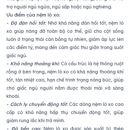
trợ người ngủ ngửa, ngủ sấp hoặc ngủ nghiêng.
Ưu điểm của nệm lò xo:
- Độ đàn hồi tốt:
Nhờ khả năng đàn hồi tốt, nệm lò
xo giúp nâng đỡ toàn bộ cơ thể, giữ cho cột sống
luôn ở trạng thái cân bằng tự nhiên, giảm áp lực lên
các điểm tỳ, mang đến cảm giác thư giãn trong suốt
giấc ngủ.
- Khả năng thoáng khí:
Có cấu trúc là hệ thống ruột
rỗng ở bên trong, nệm lò xo có khả năng thoáng khí
tốt, tản nhiệt cao, hạn chế trình trạng nóng bức, giúp
cho giấc ngủ người nằm được thoải mái và sảng
khoái.
- Cách ly chuyển động tốt:
Các dòng nệm lò xo cao
cấp có khả năng hấp thụ chuyển động tốt, giúp
giảm rung lắc khi trở mình.
- Độ bền cao:
Nệm lò xo được sản xuất từ thép