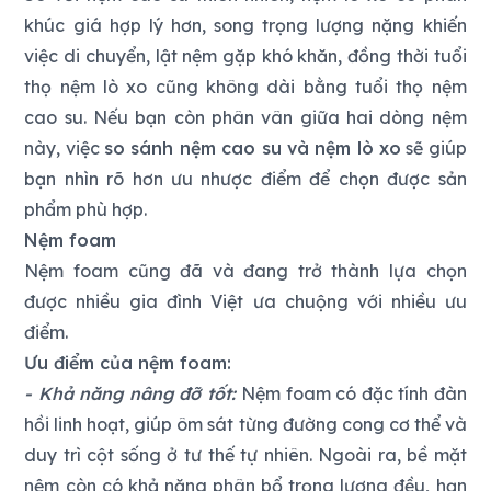
khúc giá hợp lý hơn, song trọng lượng nặng khiến
việc di chuyển, lật nệm gặp khó khăn, đồng thời tuổi
thọ nệm lò xo cũng không dài bằng tuổi thọ nệm
cao su. Nếu bạn còn phân vân giữa hai dòng nệm
này, việc
so sánh nệm cao su và nệm lò xo
sẽ giúp
bạn nhìn rõ hơn ưu nhược điểm để chọn được sản
phẩm phù hợp.
Nệm foam
Nệm foam cũng đã và đang trở thành lựa chọn
được nhiều gia đình Việt ưa chuộng với nhiều ưu
điểm.
Ưu điểm của nệm foam:
- Khả năng nâng đỡ tốt:
Nệm foam có đặc tính đàn
hồi linh hoạt, giúp ôm sát từng đường cong cơ thể và
duy trì cột sống ở tư thế tự nhiên. Ngoài ra, bề mặt
nệm còn có khả năng phân bổ trọng lượng đều, hạn