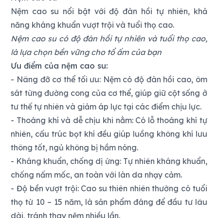
Nệm cao su nổi bật với độ đàn hồi tự nhiên, khả
năng kháng khuẩn vượt trội và tuổi thọ cao.
Nệm cao su có độ đàn hồi tự nhiên và tuổi thọ cao,
là lựa chọn bền vững cho tổ ấm của bạn
Ưu điểm của nệm cao su:
- Nâng đỡ cơ thể tối ưu: Nệm có độ đàn hồi cao, ôm
sát từng đường cong của cơ thể, giúp giữ cột sống ở
tư thế tự nhiên và giảm áp lực tại các điểm chịu lực.
- Thoáng khí và dễ chịu khi nằm: Có lỗ thoáng khí tự
nhiên, cấu trúc bọt khí đều giúp luồng không khí lưu
thông tốt, ngủ không bị hầm nóng.
- Kháng khuẩn, chống dị ứng: Tự nhiên kháng khuẩn,
chống nấm mốc, an toàn với làn da nhạy cảm.
- Độ bền vượt trội: Cao su thiên nhiên thường có tuổi
thọ từ 10 – 15 năm, là sản phẩm đáng để đầu tư lâu
dài, tránh thay nệm nhiều lần.