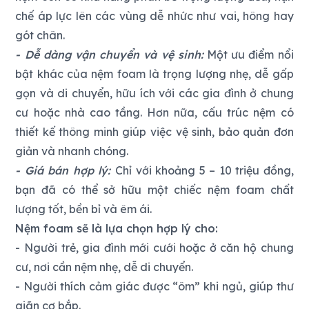
chế áp lực lên các vùng dễ nhức như vai, hông hay
gót chân.
- Dễ dàng vận chuyển và vệ sinh:
Một ưu điểm nổi
bật khác của nệm foam là trọng lượng nhẹ, dễ gấp
gọn và di chuyển, hữu ích với các gia đình ở chung
cư hoặc nhà cao tầng. Hơn nữa, cấu trúc nệm có
thiết kế thông minh giúp việc vệ sinh, bảo quản đơn
giản và nhanh chóng.
- Giá bán hợp lý:
Chỉ với khoảng 5 – 10 triệu đồng,
bạn đã có thể sở hữu một chiếc nệm foam chất
lượng tốt, bền bỉ và êm ái.
Nệm foam sẽ là lựa chọn hợp lý cho:
- Người trẻ, gia đình mới cưới hoặc ở căn hộ chung
cư, nơi cần nệm nhẹ, dễ di chuyển.
- Người thích cảm giác được “ôm” khi ngủ, giúp thư
giãn cơ bắp.