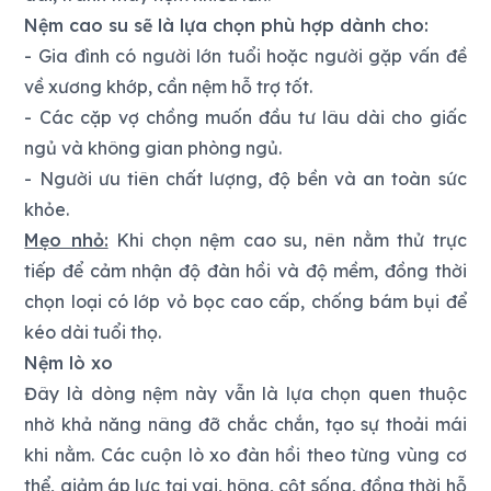
Nệm cao su sẽ là lựa chọn phù hợp dành cho:
- Gia đình có người lớn tuổi hoặc người gặp vấn đề
về xương khớp, cần nệm hỗ trợ tốt.
- Các cặp vợ chồng muốn đầu tư lâu dài cho giấc
ngủ và không gian phòng ngủ.
- Người ưu tiên chất lượng, độ bền và an toàn sức
khỏe.
Mẹo nhỏ:
Khi chọn nệm cao su, nên nằm thử trực
tiếp để cảm nhận độ đàn hồi và độ mềm, đồng thời
chọn loại có lớp vỏ bọc cao cấp, chống bám bụi để
kéo dài tuổi thọ.
Nệm lò xo
Đây là dòng nệm này vẫn là lựa chọn quen thuộc
nhờ khả năng nâng đỡ chắc chắn, tạo sự thoải mái
khi nằm. Các cuộn lò xo đàn hồi theo từng vùng cơ
thể, giảm áp lực tại vai, hông, cột sống, đồng thời hỗ