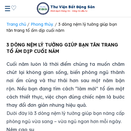
♡
☰
Thư Viện Bất Động Sản
Minh bạch thông tin - Vững tin đầu tư
Trang chủ
/
Phong thủy.
/
3 dòng nệm lý tưởng giúp bạn
tân trang tổ ấm dịp cuối năm
3 DÒNG NỆM LÝ TƯỞNG GIÚP BẠN TÂN TRANG
TỔ ẤM DỊP CUỐI NĂM
Cuối năm luôn là thời điểm chúng ta muốn chăm
chút lại không gian sống, biến phòng ngủ thành
nơi ấm cúng và thư thái hơn sau một năm bận
rộn. Nếu bạn đang tìm cách “làm mới” tổ ấm một
cách thiết thực, việc chọn đúng chiếc nệm là bước
thay đổi đơn giản nhưng hiệu quả.
Dưới đây là 3 dòng nệm lý tưởng giúp bạn nâng cấp
phòng ngủ vừa sang – vừa ngủ ngon hơn mỗi ngày.
Nệm cao su